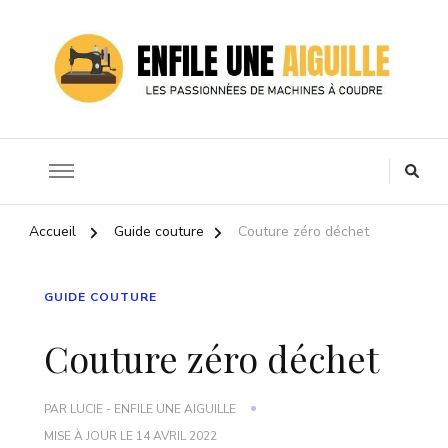
Nous vous aidons à trouver la meilleure machine à coudre.
Enfile une aiguille
Accueil
Guide couture
Couture zéro déchet
GUIDE COUTURE
Couture zéro déchet
PAR
LUCIE - ENFILE UNE AIGUILLE
MISE À JOUR LE
14 AVRIL 2022